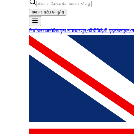
समाचार स्रोत छान्नुहोस्
निर्वाचन
राजनीति
प्रमुख समाचार
सुन/चाँदी
विदेशी मुद्रा
फलफूल/त