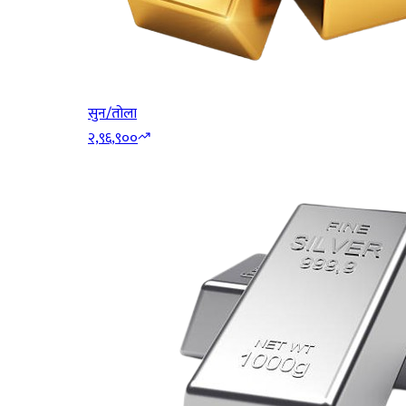
सुन/तोला
२,९६,९००