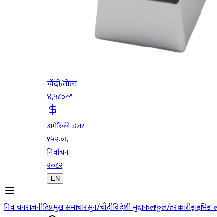
चाँदी/तोला
४,५८०
अमेरिकी डलर
१५२.०६
निर्वाचन
२०८२
EN
निर्वाचन
राजनीति
प्रमुख समाचार
सुन/चाँदी
विदेशी मुद्रा
फलफूल/तरकारी
ड्राइभिङ 