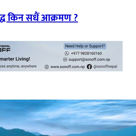
द्ध किन सधैं आक्रमण ?