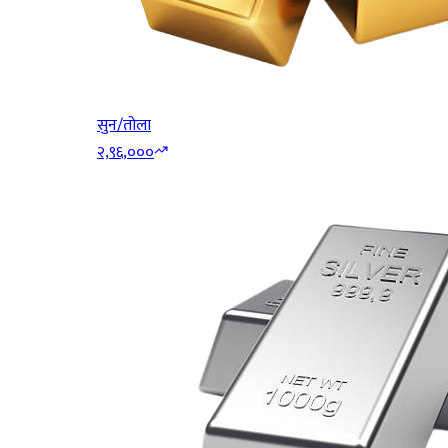
सुन/तोला
२,९६,०००