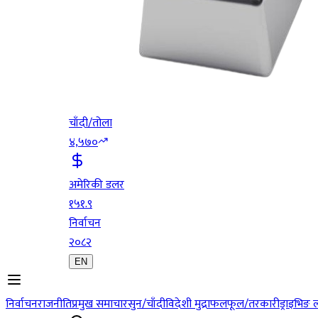
चाँदी/तोला
४,५७०
अमेरिकी डलर
१५१.९
निर्वाचन
२०८२
EN
निर्वाचन
राजनीति
प्रमुख समाचार
सुन/चाँदी
विदेशी मुद्रा
फलफूल/तरकारी
ड्राइभिङ 