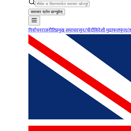
समाचार स्रोत छान्नुहोस्
निर्वाचन
राजनीति
प्रमुख समाचार
सुन/चाँदी
विदेशी मुद्रा
फलफूल/त