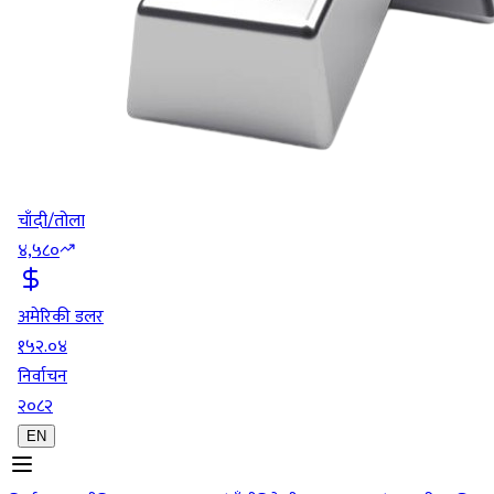
चाँदी/तोला
४,५८०
अमेरिकी डलर
१५२.०४
निर्वाचन
२०८२
EN