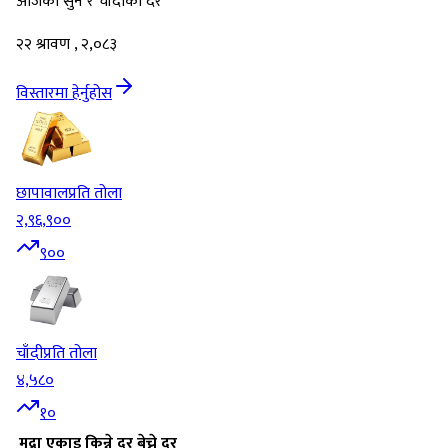
आजको सुन र चाँदीको दर
२२ श्रावण , २,०८३
विस्तारमा हेर्नुहोस
छापावाल
प्रति तोला
२,९६,९००
९००
चाँदी
प्रति तोला
४,५८०
१०
मुद्रा
एकाइ
किन्ने दर
बेच्ने दर