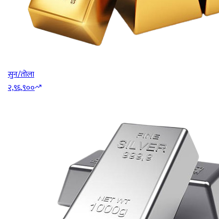
सुन/तोला
२,९६,९००