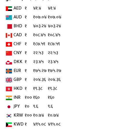
AED
१
४१.४
४१.४
AUD
१
१०७.०४
१०७.०४
BHD
१
४०३.२४
४०३.२४
CAD
१
१०८.४५
१०८.४५
CHF
१
१८७.५९
१८७.५९
CNY
१
२२.५३
२२.५३
DKK
१
२३.४५
२३.४५
EUR
१
१७५.२७
१७५.२७
GBP
१
२०४.३६
२०४.३६
HKD
१
१९.३८
१९.३८
INR
१००
१६०
१६०
JPY
१०
९.६
९.६
KRW
१००
१०.७४
१०.७४
KWD
१
४९५.०८
४९५.०८