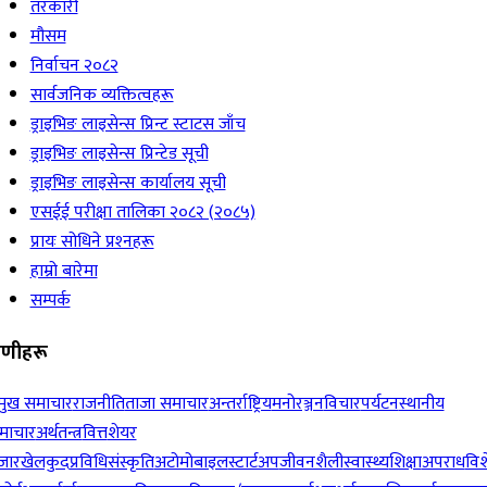
तरकारी
मौसम
निर्वाचन २०८२
सार्वजनिक व्यक्तित्वहरू
ड्राइभिङ लाइसेन्स प्रिन्ट स्टाटस जाँच
ड्राइभिङ लाइसेन्स प्रिन्टेड सूची
ड्राइभिङ लाइसेन्स कार्यालय सूची
एसईई परीक्षा तालिका २०८२ (२०८५)
प्रायः सोधिने प्रश्‍नहरू
हाम्रो बारेमा
सम्पर्क
रेणीहरू
रमुख समाचार
राजनीति
ताजा समाचार
अन्तर्राष्ट्रिय
मनोरञ्जन
विचार
पर्यटन
स्थानीय
माचार
अर्थतन्त्र
वित्त
शेयर
जार
खेलकुद
प्रविधि
संस्कृति
अटोमोबाइल
स्टार्टअप
जीवनशैली
स्वास्थ्य
शिक्षा
अपराध
विश