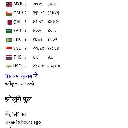
MYR
१
३७.१६
३७.१६
OMR
१
३९४.८९
३९४.८९
QAR
१
४१.७२
४१.७२
SAR
१
४०.५
४०.५
SEK
१
१६.०२
१६.०२
SGD
१
११८.६७
११८.६७
THB
१
४.६
४.६
USD
१
१५२.०४
१५२.०४
विस्तारमा हेर्नुहोस
वर्गीकृत नगरिएको
झोलुंगे पुल
बाह्रखरी
·
9 hours ago