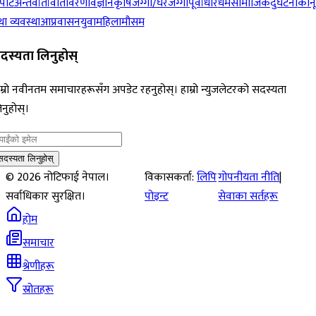
पोर्ट
अन्तर्वार्ता
वातावरण
विज्ञान
कृषि
जग्गा/घरजग्गा
पूर्वाधार
धर्म
सामाजिक
दुर्घटना
कान
ा व्यवस्था
आप्रवासन
युवा
महिला
मौसम
दस्यता लिनुहोस्
म्रो नवीनतम समाचारहरूसँग अपडेट रहनुहोस्। हाम्रो न्युजलेटरको सदस्यता
नुहोस्।
सदस्यता लिनुहोस्
©
2026
नोटिफाई नेपाल।
विकासकर्ता:
लिपि
गोपनीयता नीति
|
सर्वाधिकार सुरक्षित।
पोइन्ट
सेवाका सर्तहरू
होम
समाचार
श्रेणीहरू
स्रोतहरू