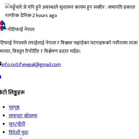
नागरिक दैनिक
·
2 hours ago
नोटिफाई नेपाल
ोटिफाई नेपालले तपाईंलाई नेपाल र विश्वभर भइरहेका घटनाहरूको नवीनतम ताजा
ाचार, विस्तृत रिपोर्टिङ र विश्लेषण प्रदान गर्दछ।
info.notifynepal@gmail.com
िटो लिङ्कहरू
गृहपृष्ठ
समाचार स्रोतहरू
सुन/चाँदी
विदेशी मुद्रा