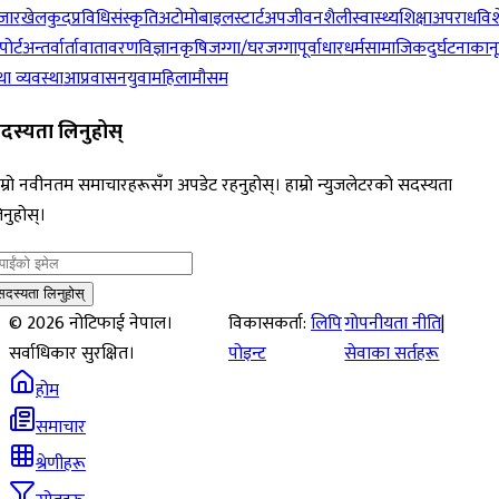
जार
खेलकुद
प्रविधि
संस्कृति
अटोमोबाइल
स्टार्टअप
जीवनशैली
स्वास्थ्य
शिक्षा
अपराध
विश
पोर्ट
अन्तर्वार्ता
वातावरण
विज्ञान
कृषि
जग्गा/घरजग्गा
पूर्वाधार
धर्म
सामाजिक
दुर्घटना
कान
ा व्यवस्था
आप्रवासन
युवा
महिला
मौसम
दस्यता लिनुहोस्
म्रो नवीनतम समाचारहरूसँग अपडेट रहनुहोस्। हाम्रो न्युजलेटरको सदस्यता
नुहोस्।
सदस्यता लिनुहोस्
©
2026
नोटिफाई नेपाल।
विकासकर्ता:
लिपि
गोपनीयता नीति
|
सर्वाधिकार सुरक्षित।
पोइन्ट
सेवाका सर्तहरू
होम
समाचार
श्रेणीहरू