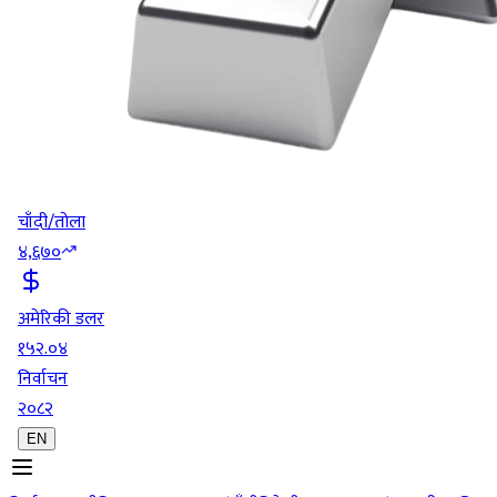
चाँदी/तोला
४,६७०
अमेरिकी डलर
१५२.०४
निर्वाचन
२०८२
EN