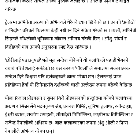
समाजको कठोर सोचले उनको पुस्तक जलाइन्छ र उनलाई पढ्नबाट वञ्चित
गरिन्छ ।
ट्रेलरमा अभिनेता अरुणको अभिनयले धेरैको ध्यान खिचेको छ । उनको 'अनोठो'
र 'निर्दोष' चरित्रले फिल्ममा केही नयाँपन दिने संकेत गरेको छ । त्यस्तै, अभिनेत्री
सिम्रनले गौँथलीको भूमिकामा जीवन्त अभिनय गरेकी छिन् । आँशु, संघर्ष र
विद्रोहको भाव उनको अनुहारमा स्पष्ट देख्न सकिन्छ ।
'छोरीलाई पढाउनुपर्छ' भन्ने मूल सन्देश बोकेको यो चलचित्रले पहाडी भेगको
यथार्थ परिवेशलाई समेटेको छ यस कारण ‘गौँथली’ ले समाजमा सकारात्मक
सन्देश दिने विश्वास पनि दर्शकहरूले व्यक्त गरेका छन्। ट्रेलरलाई प्राप्त
प्रतिक्रिया हेर्दा यो सिनेमाप्रति दर्शकको चासो उल्लेख्य रूपमा बढेको देखिन्छ।
भोला रिजाल प्रोडक्सन र सुमन गिरी प्रोडक्सनको प्रस्तुतिमा बनेको चलचित्रमा
अरुण र सिम्रनसँगै मदनकृष्ण श्रेष्ठ, प्रकाश घिमिरे, लुनिभा तुलाधर, रवीन्द्र झा,
ईश्वरी बराल, सन्जोग रसाइली, सीतादेवी तिमिल्सिना, लक्ष्मीनाथ तिमिल्सिना र
राजेन्द्र नेपालीको अभिनय छ। बाल कलाकारका रूपमा अंशु ओली र प्रिन्स
नेपालीले अभिनय गरेका छन्।