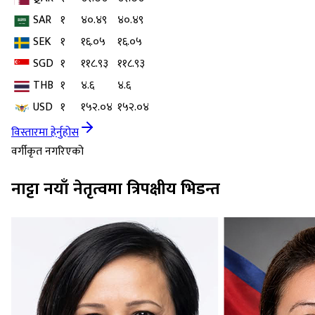
SAR
१
४०.४९
४०.४९
SEK
१
१६.०५
१६.०५
SGD
१
११८.९३
११८.९३
THB
१
४.६
४.६
USD
१
१५२.०४
१५२.०४
विस्तारमा हेर्नुहोस
वर्गीकृत नगरिएको
नाट्टा नयाँ नेतृत्वमा त्रिपक्षीय भिडन्त