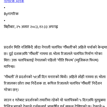
नागरिक दैनिक
•
By
नागरिक
•
बिहीबार, २५ असार २०८३, १२:३३ अपराह्न
प्रदर्शन मिति नजिकिँदै जाँदा नेपाली चलचित्र 'गौँथली'को अहिले चर्चाको केन्द्रमा
छ। दुई दशकअघि ‘गौँथली’ नाममा डा. भोला रिजालले चलचित्र निर्माण गरेका
थिए। उक्त चलचित्रलाई नेपालको पहिलो ‘गीति फिल्म’ (म्युजिकल फिल्म)
मानिन्छ।
‘गौथली’ ले प्रदर्शनको ५१औँ दिन मनाएको थियो। अहिले सोही नाममा डा. भोला
रिजालका छोरा तथा निर्देशक डा. कपिल रिजालले चलचित्र ‘गौँथली’ निर्देशन
गरेका छन्।
साउन १ गतेबाट प्रदर्शनको तयारीमा रहेको यो चलचित्रको ५ दिनअघि युट्युबमा
रिलिज भएको ट्रेलरले दर्शकलाई आकर्षित गर्न सफल देखिएको छ। ट्रेलरले ७