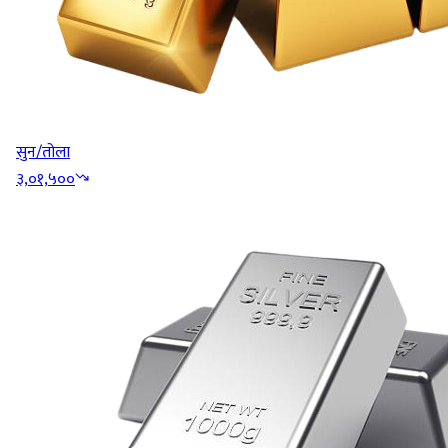
सुन/तोला
३,०१,५००