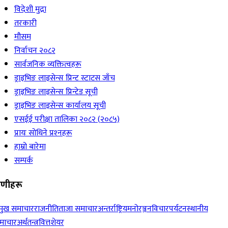
विदेशी मुद्रा
तरकारी
मौसम
निर्वाचन २०८२
सार्वजनिक व्यक्तित्वहरू
ड्राइभिङ लाइसेन्स प्रिन्ट स्टाटस जाँच
ड्राइभिङ लाइसेन्स प्रिन्टेड सूची
ड्राइभिङ लाइसेन्स कार्यालय सूची
एसईई परीक्षा तालिका २०८२ (२०८५)
प्रायः सोधिने प्रश्‍नहरू
हाम्रो बारेमा
सम्पर्क
रेणीहरू
रमुख समाचार
राजनीति
ताजा समाचार
अन्तर्राष्ट्रिय
मनोरञ्जन
विचार
पर्यटन
स्थानीय
माचार
अर्थतन्त्र
वित्त
शेयर