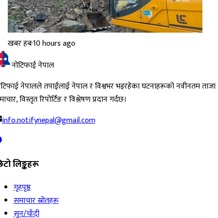
खबर हब
·
10 hours ago
नोटिफाई नेपाल
ोटिफाई नेपालले तपाईंलाई नेपाल र विश्वभर भइरहेका घटनाहरूको नवीनतम ताजा
ाचार, विस्तृत रिपोर्टिङ र विश्लेषण प्रदान गर्दछ।
info.notifynepal@gmail.com
िटो लिङ्कहरू
गृहपृष्ठ
समाचार स्रोतहरू
सुन/चाँदी