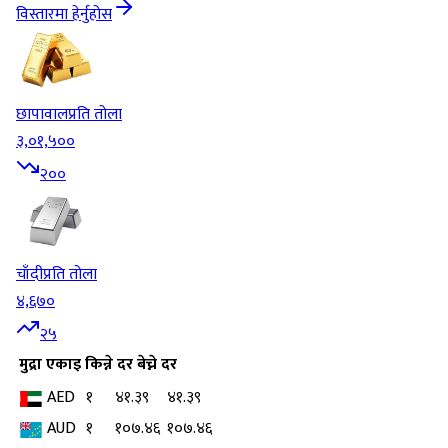
विस्तारमा हेर्नुहोस
छापावाल
प्रति तोला
३,०१,५००
२००
चाँदी
प्रति तोला
४,६७०
२५
मुद्रा
एकाइ
किन्ने दर
बेच्ने दर
AED
१
४१.३९
४१.३९
AUD
१
१०७.४६
१०७.४६