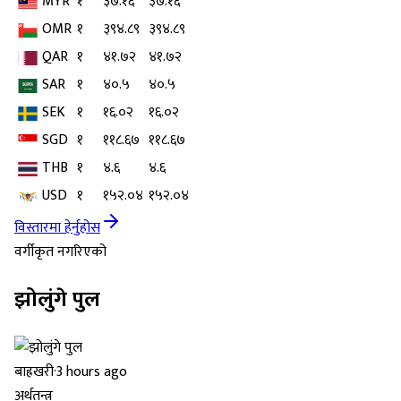
MYR
१
३७.१६
३७.१६
OMR
१
३९४.८९
३९४.८९
QAR
१
४१.७२
४१.७२
SAR
१
४०.५
४०.५
SEK
१
१६.०२
१६.०२
SGD
१
११८.६७
११८.६७
THB
१
४.६
४.६
USD
१
१५२.०४
१५२.०४
विस्तारमा हेर्नुहोस
वर्गीकृत नगरिएको
झोलुंगे पुल
बाह्रखरी
·
3 hours ago
अर्थतन्त्र