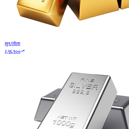
सुन/तोला
२,९६,९००