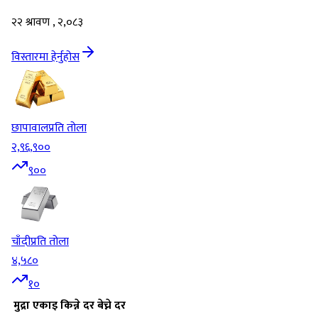
२२ श्रावण , २,०८३
विस्तारमा हेर्नुहोस
छापावाल
प्रति तोला
२,९६,९००
९००
चाँदी
प्रति तोला
४,५८०
१०
मुद्रा
एकाइ
किन्ने दर
बेच्ने दर