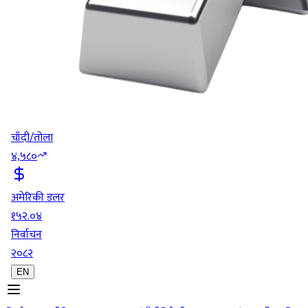
चाँदी/तोला
४,५८०
अमेरिकी डलर
१५२.०४
निर्वाचन
२०८२
EN