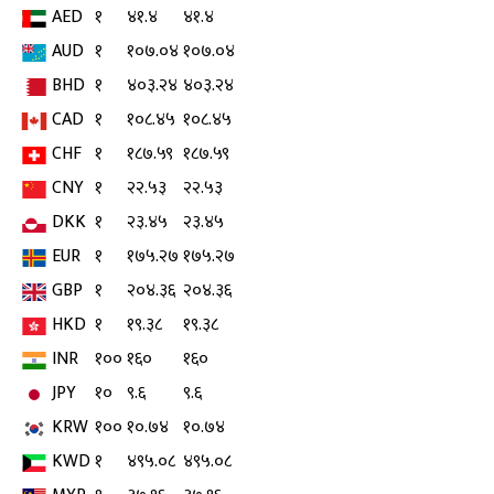
AED
१
४१.४
४१.४
AUD
१
१०७.०४
१०७.०४
BHD
१
४०३.२४
४०३.२४
CAD
१
१०८.४५
१०८.४५
CHF
१
१८७.५९
१८७.५९
CNY
१
२२.५३
२२.५३
DKK
१
२३.४५
२३.४५
EUR
१
१७५.२७
१७५.२७
GBP
१
२०४.३६
२०४.३६
HKD
१
१९.३८
१९.३८
INR
१००
१६०
१६०
JPY
१०
९.६
९.६
KRW
१००
१०.७४
१०.७४
KWD
१
४९५.०८
४९५.०८