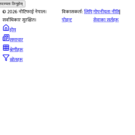
सदस्यता लिनुहोस्
©
2026
नोटिफाई नेपाल।
विकासकर्ता:
लिपि
गोपनीयता नीति
|
सर्वाधिकार सुरक्षित।
पोइन्ट
सेवाका सर्तहरू
होम
समाचार
श्रेणीहरू
स्रोतहरू