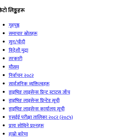
िटो लिङ्कहरू
गृहपृष्ठ
समाचार स्रोतहरू
सुन/चाँदी
विदेशी मुद्रा
तरकारी
मौसम
निर्वाचन २०८२
सार्वजनिक व्यक्तित्वहरू
ड्राइभिङ लाइसेन्स प्रिन्ट स्टाटस जाँच
ड्राइभिङ लाइसेन्स प्रिन्टेड सूची
ड्राइभिङ लाइसेन्स कार्यालय सूची
एसईई परीक्षा तालिका २०८२ (२०८५)
प्रायः सोधिने प्रश्‍नहरू
हाम्रो बारेमा