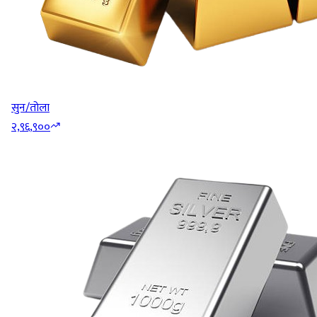
सुन/तोला
२,९६,९००