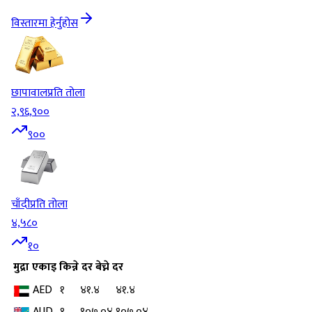
विस्तारमा हेर्नुहोस
छापावाल
प्रति तोला
२,९६,९००
९००
चाँदी
प्रति तोला
४,५८०
१०
मुद्रा
एकाइ
किन्ने दर
बेच्ने दर
AED
१
४१.४
४१.४
AUD
१
१०७.०४
१०७.०४