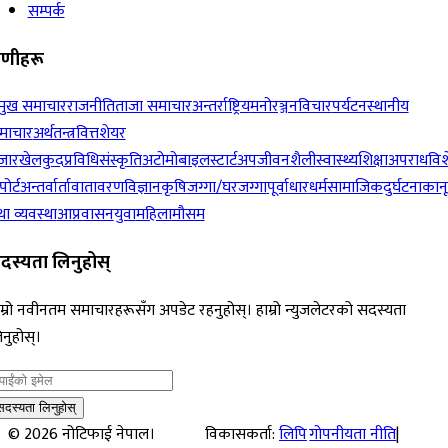
सम्पर्क
रेणीहरू
रमुख समाचार
राजनीति
ताजा समाचार
अन्तर्राष्ट्रिय
मनोरञ्जन
विचार
पर्यटन
स्थानीय
माचार
अर्थतन्त्र
वित्त
शेयर
जार
खेलकुद
प्रविधि
संस्कृति
अटोमोबाइल
स्टार्टअप
जीवनशैली
स्वास्थ्य
शिक्षा
अपराध
विश
पोर्ट
अन्तर्वार्ता
वातावरण
विज्ञान
कृषि
जग्गा/घरजग्गा
पूर्वाधार
धर्म
सामाजिक
दुर्घटना
कान
ा व्यवस्था
आप्रवासन
युवा
महिला
मौसम
दस्यता लिनुहोस्
म्रो नवीनतम समाचारहरूसँग अपडेट रहनुहोस्। हाम्रो न्युजलेटरको सदस्यता
नुहोस्।
सदस्यता लिनुहोस्
©
2026
नोटिफाई नेपाल।
विकासकर्ता:
लिपि
गोपनीयता नीति
|