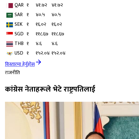
QAR
१
४१.७२
४१.७२
SAR
१
४०.५
४०.५
SEK
१
१६.०२
१६.०२
SGD
१
११८.६७
११८.६७
THB
१
४.६
४.६
USD
१
१५२.०४
१५२.०४
विस्तारमा हेर्नुहोस
राजनीति
कांग्रेस नेताहरूले भेटे राष्ट्रपतिलाई