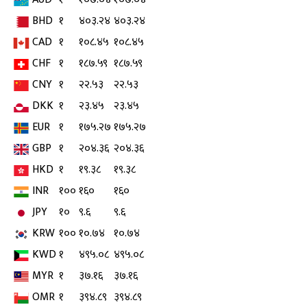
BHD
१
४०३.२४
४०३.२४
CAD
१
१०८.४५
१०८.४५
CHF
१
१८७.५९
१८७.५९
CNY
१
२२.५३
२२.५३
DKK
१
२३.४५
२३.४५
EUR
१
१७५.२७
१७५.२७
GBP
१
२०४.३६
२०४.३६
HKD
१
१९.३८
१९.३८
INR
१००
१६०
१६०
JPY
१०
९.६
९.६
KRW
१००
१०.७४
१०.७४
KWD
१
४९५.०८
४९५.०८
MYR
१
३७.१६
३७.१६
OMR
१
३९४.८९
३९४.८९