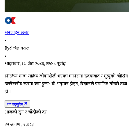
अनलाइन खबर
•
By
रन्जित बराल
•
आइतबार, १७ जेठ २०८३, ११:४८ पूर्वाह्न
निस्क्रिय भन्दा सक्रिय जीवनशैली भएका मानिसमा हृदयाघात र मृत्युको जोखिम
उल्लेखनीय रूपमा कम हुन्छ- यो अनुमान होइन, विज्ञानले प्रमाणित गरेको तथ्य
हो ।
थप पढ्नुहोस्
आजको सुन र चाँदीको दर
२२ श्रावण , २,०८३