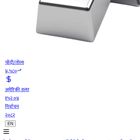
चाँदी/तोला
४,५८०
अमेरिकी डलर
१५२.०४
निर्वाचन
२०८२
EN