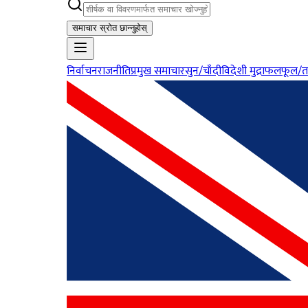
समाचार स्रोत छान्नुहोस्
निर्वाचन
राजनीति
प्रमुख समाचार
सुन/चाँदी
विदेशी मुद्रा
फलफूल/त