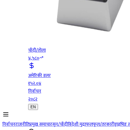
चाँदी/तोला
४,५८०
अमेरिकी डलर
१५२.०४
निर्वाचन
२०८२
EN
निर्वाचन
राजनीति
प्रमुख समाचार
सुन/चाँदी
विदेशी मुद्रा
फलफूल/तरकारी
ड्राइभिङ 