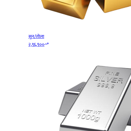
सुन/तोला
२,९६,९००