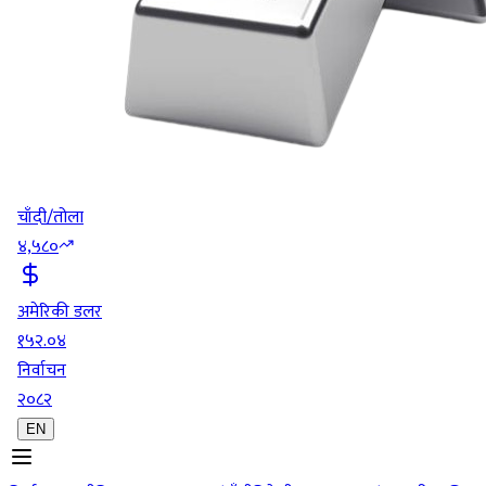
चाँदी/तोला
४,५८०
अमेरिकी डलर
१५२.०४
निर्वाचन
२०८२
EN