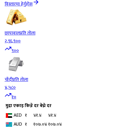
विस्तारमा हेर्नुहोस
छापावाल
प्रति तोला
२,९६,९००
९००
चाँदी
प्रति तोला
४,५८०
१०
मुद्रा
एकाइ
किन्ने दर
बेच्ने दर
AED
१
४१.४
४१.४
AUD
१
१०७.०४
१०७.०४