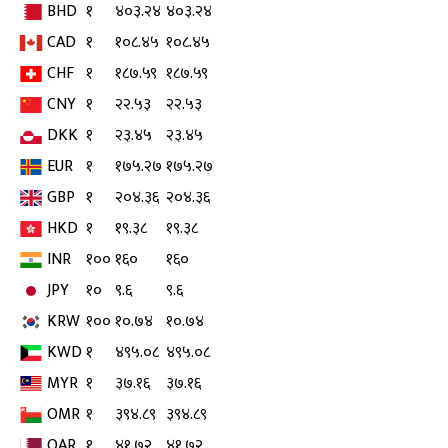
BHD
१
४०३.२४
४०३.२४
CAD
१
१०८.४५
१०८.४५
CHF
१
१८७.५९
१८७.५९
CNY
१
२२.५३
२२.५३
DKK
१
२३.४५
२३.४५
EUR
१
१७५.२७
१७५.२७
GBP
१
२०४.३६
२०४.३६
HKD
१
१९.३८
१९.३८
INR
१००
१६०
१६०
JPY
१०
९.६
९.६
KRW
१००
१०.७४
१०.७४
KWD
१
४९५.०८
४९५.०८
MYR
१
३७.१६
३७.१६
OMR
१
३९४.८९
३९४.८९
QAR
१
४१.७२
४१.७२