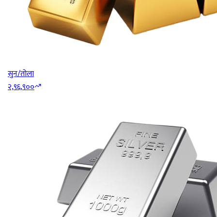
सुन/तोला
२,९६,९००