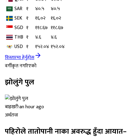
SAR
१
४०.५
४०.५
SEK
१
१६.०२
१६.०२
SGD
१
११८.६७
११८.६७
THB
१
४.६
४.६
USD
१
१५२.०४
१५२.०४
विस्तारमा हेर्नुहोस
वर्गीकृत नगरिएको
झोलुंगे पुल
बाह्रखरी
·
an hour ago
अर्थतन्त्र
पहिरोले तातोपानी नाका अवरुद्ध हुँदा आयात–