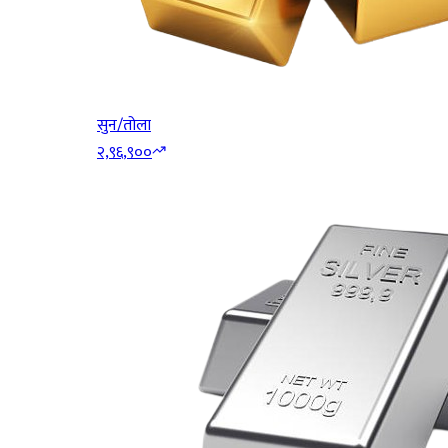
सुन/तोला
२,९६,९००