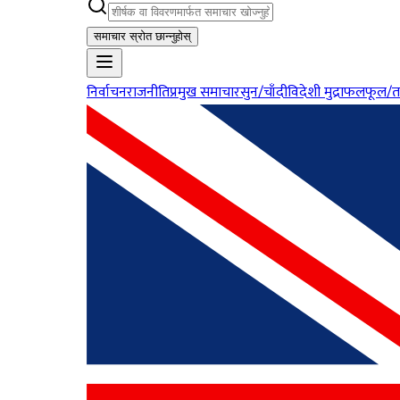
समाचार स्रोत छान्नुहोस्
निर्वाचन
राजनीति
प्रमुख समाचार
सुन/चाँदी
विदेशी मुद्रा
फलफूल/त