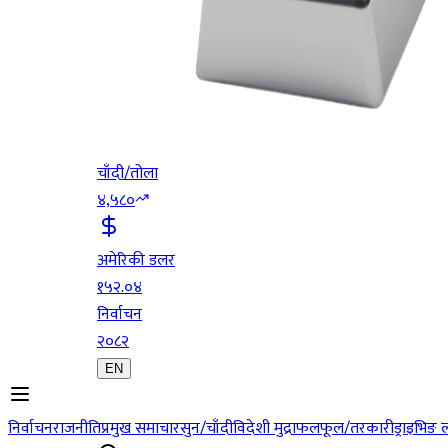
चाँदी/तोला
४,५८०
अमेरिकी डलर
१५२.०४
निर्वाचन
२०८२
EN
निर्वाचन
राजनीति
प्रमुख समाचार
सुन/चाँदी
विदेशी मुद्रा
फलफूल/तरकारी
ड्राइभिङ 