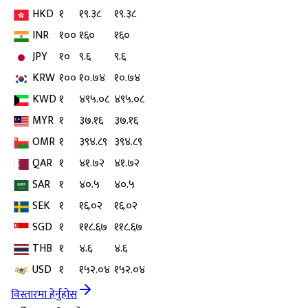
HKD
१
१९.३८
१९.३८
INR
१००
१६०
१६०
JPY
१०
९.६
९.६
KRW
१००
१०.७४
१०.७४
KWD
१
४९५.०८
४९५.०८
MYR
१
३७.१६
३७.१६
OMR
१
३९४.८९
३९४.८९
QAR
१
४१.७२
४१.७२
SAR
१
४०.५
४०.५
SEK
१
१६.०२
१६.०२
SGD
१
११८.६७
११८.६७
THB
१
४.६
४.६
USD
१
१५२.०४
१५२.०४
विस्तारमा हेर्नुहोस