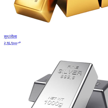
सुन/तोला
२,९६,९००