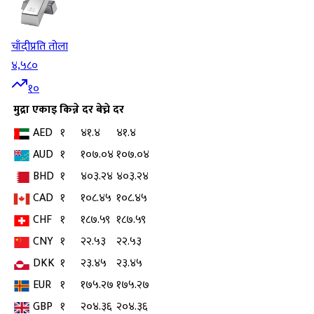
चाँदी
प्रति तोला
४,५८०
१०
मुद्रा
एकाइ
किन्ने दर
बेच्ने दर
AED
१
४१.४
४१.४
AUD
१
१०७.०४
१०७.०४
BHD
१
४०३.२४
४०३.२४
CAD
१
१०८.४५
१०८.४५
CHF
१
१८७.५९
१८७.५९
CNY
१
२२.५३
२२.५३
DKK
१
२३.४५
२३.४५
EUR
१
१७५.२७
१७५.२७
GBP
१
२०४.३६
२०४.३६