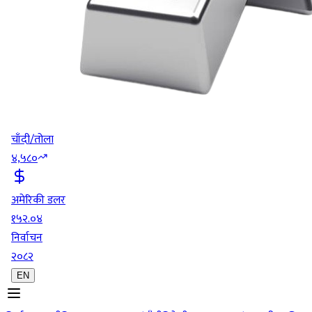
चाँदी/तोला
४,५८०
अमेरिकी डलर
१५२.०४
निर्वाचन
२०८२
EN