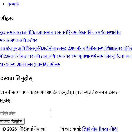
सम्पर्क
रेणीहरू
रमुख समाचार
राजनीति
ताजा समाचार
अन्तर्राष्ट्रिय
मनोरञ्जन
विचार
पर्यटन
स्थानीय
माचार
अर्थतन्त्र
वित्त
शेयर
जार
खेलकुद
प्रविधि
संस्कृति
अटोमोबाइल
स्टार्टअप
जीवनशैली
स्वास्थ्य
शिक्षा
अपराध
विश
पोर्ट
अन्तर्वार्ता
वातावरण
विज्ञान
कृषि
जग्गा/घरजग्गा
पूर्वाधार
धर्म
सामाजिक
दुर्घटना
कान
ा व्यवस्था
आप्रवासन
युवा
महिला
मौसम
दस्यता लिनुहोस्
म्रो नवीनतम समाचारहरूसँग अपडेट रहनुहोस्। हाम्रो न्युजलेटरको सदस्यता
नुहोस्।
सदस्यता लिनुहोस्
©
2026
नोटिफाई नेपाल।
विकासकर्ता:
लिपि
गोपनीयता नीति
|