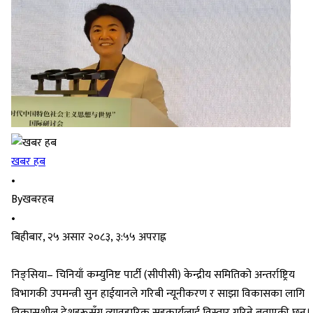
खबर हब
•
By
खबरहब
•
बिहीबार, २५ असार २०८३, ३:५५ अपराह्न
निङ्सिया– चिनियाँ कम्युनिष्ट पार्टी (सीपीसी) केन्द्रीय समितिको अन्तर्राष्ट्रिय
विभागकी उपमन्त्री सुन हाईयानले गरिबी न्यूनीकरण र साझा विकासका लागि
विकासशील देशहरूसँग व्यावहारिक सहकार्यलाई विस्तार गरिने बताएकी छन्।